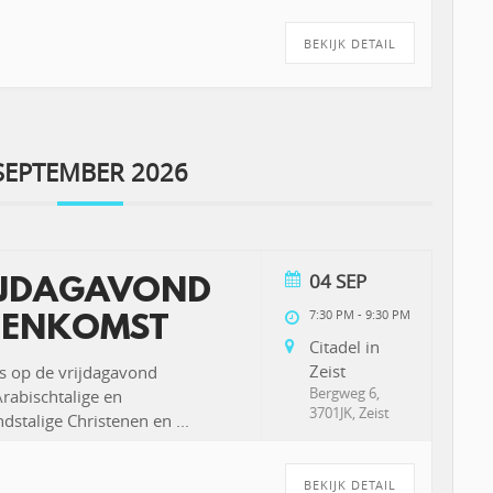
BEKIJK DETAIL
SEPTEMBER 2026
04 SEP
IJDAGAVOND
7:30 PM
-
9:30 PM
EENKOMST
Citadel in
Zeist
s op de vrijdagavond
Bergweg 6,
abischtalige en
3701JK, Zeist
dstalige Christenen en
...
BEKIJK DETAIL