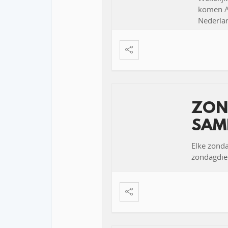
komen Ar
Nederlan
ZON
SAM
Elke zond
zondagdien