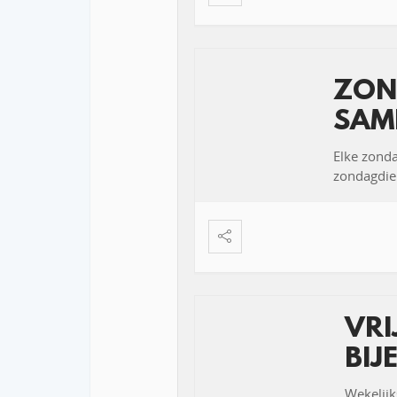
ZON
SAM
Elke zond
zondagdien
VR
BIJ
Wekelijk