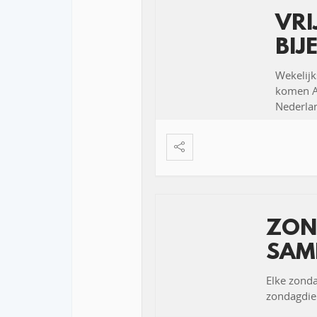
VR
BIJ
Wekelijk
komen Ar
Nederlan
ZON
SAM
Elke zond
zondagdien