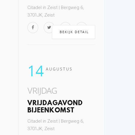
Citadel in Zeist | Bergweg 6,
3701JK, Zeist
BEKIJK DETAIL
14
AUGUSTUS
VRIJDAG
VRIJDAGAVOND
BIJEENKOMST
Citadel in Zeist | Bergweg 6,
3701JK, Zeist