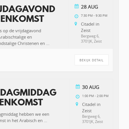
28 AUG
IJDAGAVOND
7:30 PM
-
9:30 PM
EENKOMST
Citadel in
Zeist
s op de vrijdagavond
Bergweg 6,
abischtalige en
3701JK, Zeist
dstalige Christenen en
...
BEKIJK DETAIL
30 AUG
DAGMIDDAG
1:00 PM
-
2:00 PM
ENKOMST
Citadel in
Zeist
agmiddag hebben we een
Bergweg 6,
st in het Arabisch en
...
3701JK, Zeist