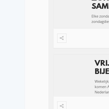
SAM
Elke zond
zondagdien
VR
BIJ
Wekelijk
komen Ar
Nederlan