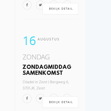
BEKIJK DETAIL
16
AUGUSTUS
ZONDAG
ZONDAGMIDDAG
SAMENKOMST
Citadel in Zeist | Bergweg 6,
3701JK, Zeist
BEKIJK DETAIL