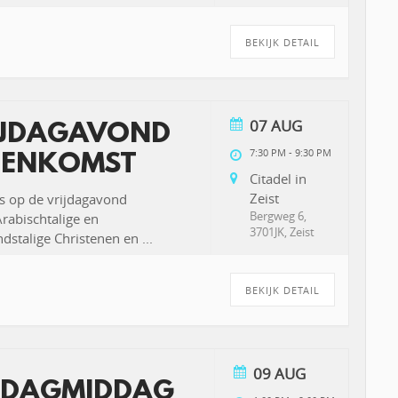
BEKIJK DETAIL
07 AUG
IJDAGAVOND
7:30 PM
-
9:30 PM
EENKOMST
Citadel in
Zeist
s op de vrijdagavond
Bergweg 6,
abischtalige en
3701JK, Zeist
dstalige Christenen en
...
BEKIJK DETAIL
09 AUG
DAGMIDDAG