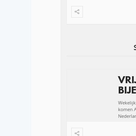
VR
BIJ
Wekelijk
komen Ar
Nederlan