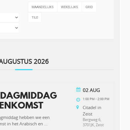
MAANDELIJKS
WEKELIJKS
GRID
TILE
AUGUSTUS 2026
02 AUG
DAGMIDDAG
1:00 PM
-
2:00 PM
ENKOMST
Citadel in
Zeist
agmiddag hebben we een
Bergweg 6,
st in het Arabisch en
...
3701JK, Zeist