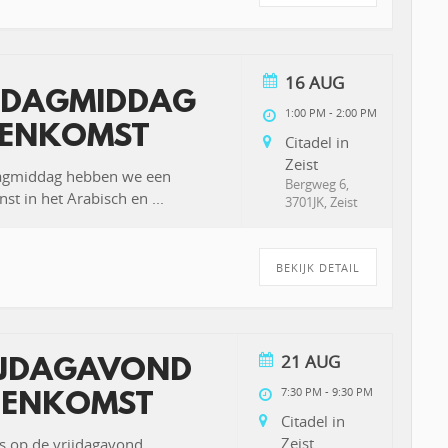
16 AUG
DAGMIDDAG
1:00 PM
-
2:00 PM
ENKOMST
Citadel in
Zeist
agmiddag hebben we een
Bergweg 6,
st in het Arabisch en
...
3701JK, Zeist
BEKIJK DETAIL
21 AUG
IJDAGAVOND
7:30 PM
-
9:30 PM
EENKOMST
Citadel in
Zeist
s op de vrijdagavond