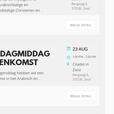
Bergweg 6,
abischtalige en
3701JK, Zeist
dstalige Christenen en
...
BEKIJK DETAIL
23 AUG
DAGMIDDAG
1:00 PM
-
2:00 PM
ENKOMST
Citadel in
Zeist
agmiddag hebben we een
Bergweg 6,
st in het Arabisch en
...
3701JK, Zeist
BEKIJK DETAIL