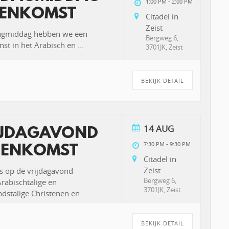
1:00 PM
-
2:00 PM
ENKOMST
Citadel in
Zeist
agmiddag hebben we een
Bergweg 6,
st in het Arabisch en
...
3701JK, Zeist
BEKIJK DETAIL
14 AUG
IJDAGAVOND
7:30 PM
-
9:30 PM
EENKOMST
Citadel in
Zeist
s op de vrijdagavond
Bergweg 6,
abischtalige en
3701JK, Zeist
dstalige Christenen en
...
BEKIJK DETAIL