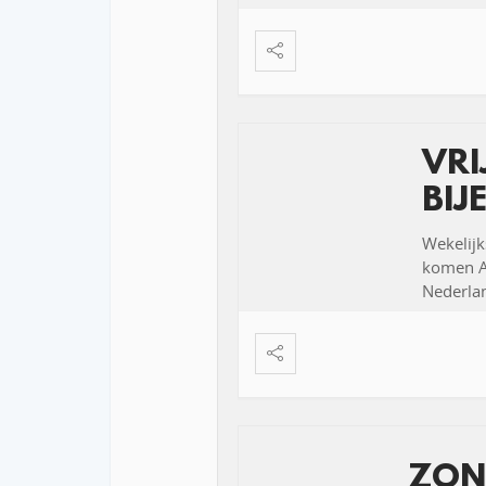
VR
BIJ
Wekelijk
komen Ar
Nederlan
ZON